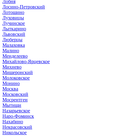
Лобня
Лосино-Петровский
Лотошино
Луховицы
Лучинское
Лыткарино
Львовский
Люберцы
Малаховка
Малино
Менделеево
Михайлово-Ярцевское
Михнево
Мишеронский
Молоковское
Монино
Москва
Московский
Мосрентген
Мытищи
Назарьевское
Наро-Фоминск
Нахабино
Некрасовский
Никольское