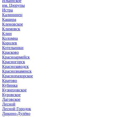
Ильинское
им. Цюрупы
Истра
Калининец
Кашира
Кленовское
Климовск
Клин
Коломна
Королев
Котельники
Красково
Красноармейск
Красногорск
Краснозаводск
Краснознаменск
Краснопахорское
Кратово
Кубинка
Кузнецовское
Куровское
Лаговское
Лесной
Лесной Городок
Ликино-Дулёво