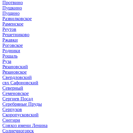
Протвино
Пушкино
Пущино
Развилковское
Раменское
Реутов
Решетниково
Ржавки
Роговское
Родники
Рошаль
Руза
Рязановский
Рязановское
Свердловский
свх Сафоновский
Северный
Семеновское
Сергиев Посад
Серебряные Пруды
Серпухов
Скоропусковский
Снегири
Совхоз имени Ленина
Солнечногорск