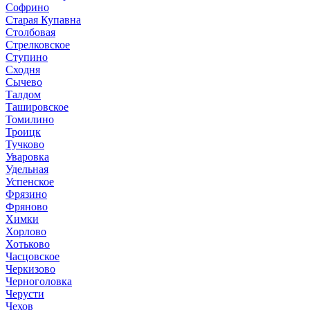
Софрино
Старая Купавна
Столбовая
Стрелковское
Ступино
Сходня
Сычево
Талдом
Ташировское
Томилино
Троицк
Тучково
Уваровка
Удельная
Успенское
Фрязино
Фряново
Химки
Хорлово
Хотьково
Часцовское
Черкизово
Черноголовка
Черусти
Чехов