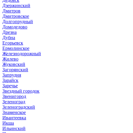
Дедовск
Дзержинский
Дмитров
Дмитровское
Долгопрудный
Домодедово
Дрезна
Дубна
Егорьевск
Ермолинское
Железнодорожный
Жилево
Жуковский
Загорянский
Запрудня
Зарайск
Заречье
Звездный городок
Звенигород
Зеленоград
Зеленоградский
Знаменское
Ивантеевка
Икша
Ильинский