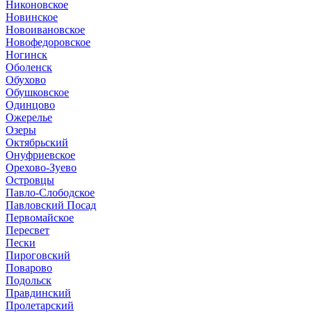
Никоновское
Новинское
Новоивановское
Новофедоровское
Ногинск
Оболенск
Обухово
Обушковское
Одинцово
Ожерелье
Озеры
Октябрьский
Онуфриевское
Орехово-Зуево
Островцы
Павло-Слободское
Павловский Посад
Первомайское
Пересвет
Пески
Пироговский
Поварово
Подольск
Правдинский
Пролетарский