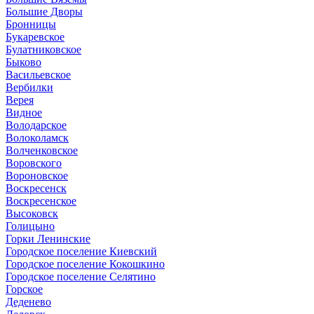
Большие Дворы
Бронницы
Букаревское
Булатниковское
Быково
Васильевское
Вербилки
Верея
Видное
Володарское
Волоколамск
Волченковское
Воровского
Вороновское
Воскресенск
Воскресенское
Высоковск
Голицыно
Горки Ленинские
Городское поселение Киевский
Городское поселение Кокошкино
Городское поселение Селятино
Горское
Деденево